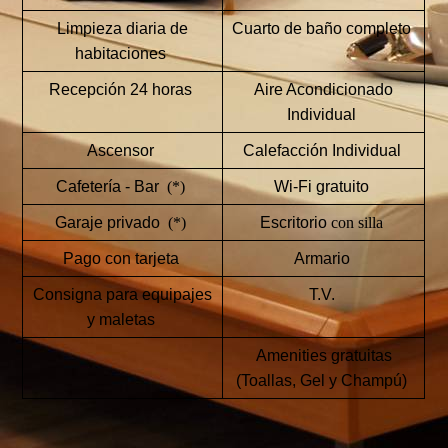
Limpieza diaria de
Cuarto de baño completo
habitaciones
Recepción 24 horas
Aire Acondicionado
Individual
Ascensor
Calefacción Individual
Cafetería - Bar
(*)
Wi-Fi gratuito
Garaje privado
(*)
Escritorio
con silla
Pago con tarjeta
Armario
Consigna para equipajes
T.V.
y maletas
Amenities gratuitas
(Toallas, Gel y Champú)